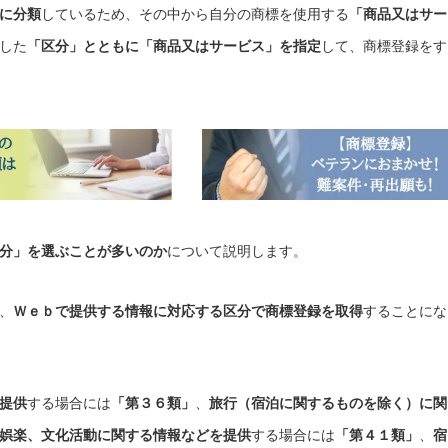
に分類
しているため、その中から自分の商標を使用する
「商品又はサー
した
「区分」とともに「商品又はサービス」を指定
して、商標登録をす
分」を選ぶことが多いのか
について説明します。
、
Ｗｅｂで提供する情報に対応する区分で商標登録を取得
することにな
提供
する場合には
「第３６類」
、
旅行（宿泊に関するものを除く）に関
娯楽、文化活動に関する情報などを提供
する場合には
「第４１類」
、
宿