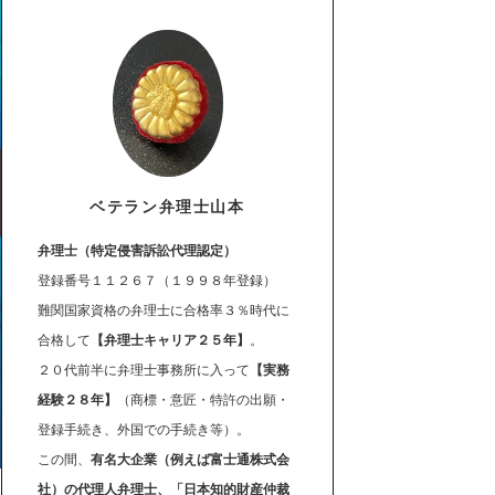
ベテラン弁理士山本
弁理士（特定侵害訴訟代理認定）
登録番号１１２６７（１９９８年登録）
難関国家資格の弁理士に合格率３％時代に
合格して
【弁理士キャリア２５年】
。
２０代前半に弁理士事務所に入って
【実務
経験２８年】
（商標・意匠・特許の出願・
登録手続き、外国での手続き等）。
この間、
有名大企業（例えば富士通株式会
社）の代理人弁理士、「日本知的財産仲裁