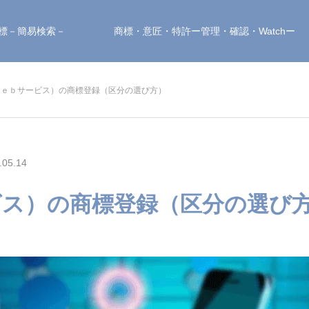
標－簡易検索－
商標・意匠・特許ー管理・確認・Watchー
Ｗｅｂサービス）の商標登録（区分の選び方）
05.14
ビス）の商標登録（区分の選び