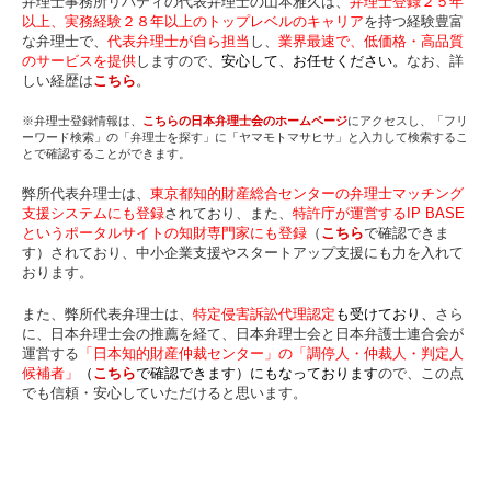
弁理士事務所リバティの代表弁理士の山本雅久は、
弁理士登録２５年
以上、実務経験２８年以上のトップレベルのキャリア
を持つ経験豊富
な弁理士で、
代表弁理士が自ら担当
し、
業界最速で、低価格・高品質
のサービスを提供
しますので、
安心して、お任せください。
なお、詳
しい経歴は
こちら
。
※弁理士登録情報は、
こちらの日本弁理士会のホームページ
にアクセスし、「フリ
ーワード検索」の「弁理士を探す」に「ヤマモトマサヒサ」と入力して検索するこ
とで確認することができます。
弊所代表弁理士は、
東京都知的財産総合センターの弁理士マッチング
支援システムにも登録
されており、また、
特許庁が運営するIP BASE
というポータルサイトの知財専門家にも登録
（
こちら
で確認できま
す）されており、中小企業支援やスタートアップ支援にも力を入れて
おります。
また、弊所代表弁理士は、
特定侵害訴訟代理認定
も受けており、
さら
に、日本弁理士会の推薦を経て、日本弁理士会と日本弁護士連合会が
運営する
「日本知的財産仲裁センター」の「調停人・仲裁人・判定人
候補者」
（
こちら
で確認できます）にもなっております
ので、この点
でも信頼・安心していただけると思います。