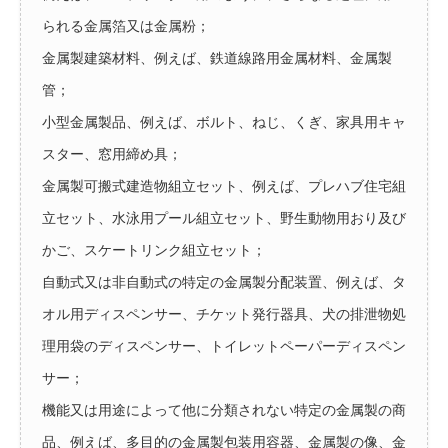
られる金属箔又は金属粉；
金属製建築材料、例えば、鉄道線路用金属材料、金属製
管；
小型金属製品、例えば、ボルト、ねじ、くぎ、家具用キャ
スター、窓用締め具；
金属製可搬式建造物組立セット、例えば、プレハブ住宅組
立セット、水泳用プール組立セット、野生動物用おり及び
かご、スケートリンク組立セット；
自動式又は非自動式の特定の金属製分配装置、例えば、タ
オル用ディスペンサー、チケット発行器具、犬の排泄物処
理用袋のディスペンサー、トイレットペーパーディスペン
サー；
機能又は用途によって他に分類されない特定の金属製の商
品、例えば、多目的の金属製包装用容器、金属製の像、金