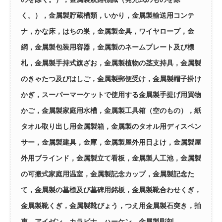
く。），金属製貯蔵槽類，いかり，金属製輸送用コンテ
ナ，かな床，はちの巣，金属製金具，ワイヤロープ，金
網，金属製包装用容器，金属製のネームプレート及び標
札，金属製手持式旗ざお，金属製植物の茎支持具，金属製
のきゃたつ及びはしご，金属製郵便受け，金属製帽子掛け
かぎ，スーパーマーケットで使用する金属製手提げ用買物
かご，金属製家庭用水槽，金属製工具箱（空のもの），紙
タオル取り出し用金属製箱，金属製のタオル用ディスペン
サー，金属製建具，金庫，金属製屋外用日よけ，金属製屋
外用ブラインド，金属製立て看板，金属製人工池，金属製
の可搬式家庭用温室，金属製記念カップ，金属製記念た
て，金属製の墓標及び墓碑用銘板，金属製靴合わせくぎ，
金属製靴くぎ，金属製靴びょう，つえ用金属製石突き，拍
車，アイゼン，カラビナ，ハーケン，金属製彫刻