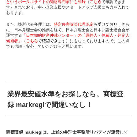
というポータルサイトの知財専門家にも登録
（
こちら
で確認できま
す）されており、中小企業支援やスタートアップ支援にも力を入れて
おります。
また、弊所代表弁理士は、
特定侵害訴訟代理認定
も受けており、
さら
に、日本弁理士会の推薦を経て、日本弁理士会と日本弁護士連合会が
運営する
「日本知的財産仲裁センター」の「調停人・仲裁人・判定人
候補者」
（
こちら
で確認できます）にもなっております
ので、この点
でも信頼・安心していただけると思います。
業界最安値水準をお探しなら、商標登
録 markregiで間違いなし！
商標登録 markregi
は、
上述の弁理士事務所リバティが運営
して