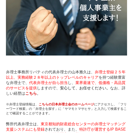
弁理士事務所リバティの代表弁理士の山本雅久は、
弁理士登録２５年
以上、実務経験２８年以上のトップレベルのキャリア
を持つ経験豊富
な弁理士で、
代表弁理士が自ら担当
し、
業界最速で、低価格・高品質
のサービスを提供
しますので、
安心して、お任せください。
なお、詳
しい経歴は
こちら
。
※弁理士登録情報は、
こちらの日本弁理士会のホームページ
にアクセスし、「フリ
ーワード検索」の「弁理士を探す」に「ヤマモトマサヒサ」と入力して検索するこ
とで確認することができます。
弊所代表弁理士は、
東京都知的財産総合センターの弁理士マッチング
支援システムにも登録
されており、また、
特許庁が運営するIP BASE