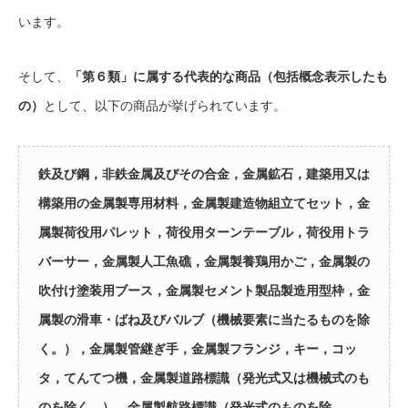
います。
そして、
「第６類」に属する代表的な商品（包括概念表示したも
の）
として、以下の商品が挙げられています。
鉄及び鋼，非鉄金属及びその合金，金属鉱石，建築用又は
構築用の金属製専用材料，金属製建造物組立てセット，金
属製荷役用パレット，荷役用ターンテーブル，荷役用トラ
バーサー，金属製人工魚礁，金属製養鶏用かご，金属製の
吹付け塗装用ブース，金属製セメント製品製造用型枠，金
属製の滑車・ばね及びバルブ（機械要素に当たるものを除
く。），金属製管継ぎ手，金属製フランジ，キー，コッ
タ，てんてつ機，金属製道路標識（発光式又は機械式のも
のを除く。），金属製航路標識（発光式のものを除