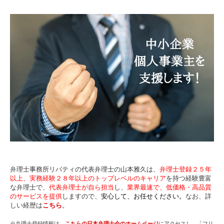
弁理士事務所リバティの代表弁理士の山本雅久は、
弁理士登録２５年
以上、実務経験２８年以上のトップレベルのキャリア
を持つ経験豊富
な弁理士で、
代表弁理士が自ら担当
し、
業界最速で、低価格・高品質
のサービスを提供
しますので、
安心して、お任せください。
なお、詳
しい経歴は
こちら
。
※弁理士登録情報は、
こちらの日本弁理士会のホームページ
にアクセスし、「フリ