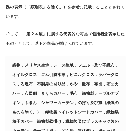
務の表示（「類別表」を除く。）を参考に記載
することとされて
います。
そして、
「第２４類」に属する代表的な商品（包括概念表示した
もの）
として、以下の商品が挙げられています。
織物，メリヤス生地，レース生地，フェルト及び不織布，
オイルクロス，ゴム引防水布，ビニルクロス，ラバークロ
ス，ろ過布，布製身の回り品，かや，敷布，布団，布団カ
バー，布団側，まくらカバー，毛布，織物製テーブルナプ
キン，ふきん，シャワーカーテン，のぼり及び旗（紙製の
ものを除く。），織物製トイレットシートカバー，織物製
椅子カバー，織物製壁掛け，織物製又はプラスチック製の
カーテン，テーブル掛け，どん帳，遺体覆い，経かたび