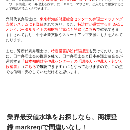
ーワード検索」の「弁理士を探す」に「ヤマモトマサヒサ」と入力して検索するこ
とで確認することができます。
弊所代表弁理士は、
東京都知的財産総合センターの弁理士マッチング
支援システムにも登録
されており、また、
特許庁が運営するIP BASE
というポータルサイトの知財専門家にも登録
（
こちら
で確認できま
す）されており、中小企業支援やスタートアップ支援にも力を入れて
おります。
また、弊所代表弁理士は、
特定侵害訴訟代理認定
も受けており、
さら
に、日本弁理士会の推薦を経て、日本弁理士会と日本弁護士連合会が
運営する
「日本知的財産仲裁センター」の「調停人・仲裁人・判定人
候補者」
（
こちら
で確認できます）にもなっております
ので、この点
でも信頼・安心していただけると思います。
業界最安値水準をお探しなら、商標登
録 markregiで間違いなし！