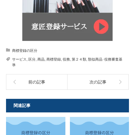
商標登録の区分
サービス
,
区分
,
商品
,
商標登録
,
役務
,
第２４類
,
類似商品･役務審査基
準
前の記事
次の記事
関連記事