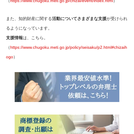
（
https://www.chugoku.meti.go.jp/chizai/event/index.html
）
また、知的財産に関する
活動についてさまざまな支援
が受けられ
るようになっています。
支援情報
は、こちら。
（
https://www.chugoku.meti.go.jp/policy/seisaku/p2.html#chizaih
ogo
）