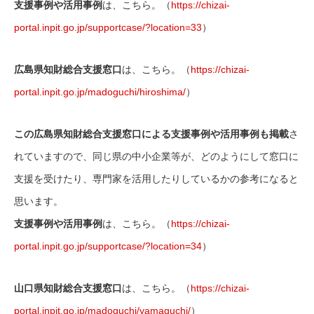
支援事例や活用事例
は、こちら。（
https://chizai-
portal.inpit.go.jp/supportcase/?location=33
）
広島県知財総合支援窓口
は、こちら。（
https://chizai-
portal.inpit.go.jp/madoguchi/hiroshima/
）
この広島県知財総合支援窓口による支援事例や活用事例も掲載
さ
れていますので、同じ県の中小企業等が、どのようにして窓口に
支援を受けたり、専門家を活用したりしているかの参考になると
思います。
支援事例や活用事例
は、こちら。（
https://chizai-
portal.inpit.go.jp/supportcase/?location=34
）
山口県知財総合支援窓口
は、こちら。（
https://chizai-
portal.inpit.go.jp/madoguchi/yamaguchi/
）