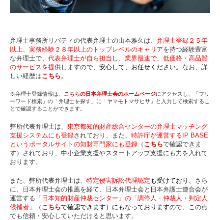
弁理士事務所リバティの代表弁理士の山本雅久は、
弁理士登録２５年
以上、実務経験２８年以上のトップレベルのキャリア
を持つ経験豊富
な弁理士で、
代表弁理士が自ら担当
し、
業界最速で、低価格・高品質
のサービスを提供
しますので、
安心して、お任せください。
なお、詳
しい経歴は
こちら
。
※弁理士登録情報は、
こちらの日本弁理士会のホームページ
にアクセスし、「フリ
ーワード検索」の「弁理士を探す」に「ヤマモトマサヒサ」と入力して検索するこ
とで確認することができます。
弊所代表弁理士は、
東京都知的財産総合センターの弁理士マッチング
支援システムにも登録
されており、また、
特許庁が運営するIP BASE
というポータルサイトの知財専門家にも登録
（
こちら
で確認できま
す）されており、中小企業支援やスタートアップ支援にも力を入れて
おります。
また、弊所代表弁理士は、
特定侵害訴訟代理認定
も受けており、
さら
に、日本弁理士会の推薦を経て、日本弁理士会と日本弁護士連合会が
運営する
「日本知的財産仲裁センター」の「調停人・仲裁人・判定人
候補者」
（
こちら
で確認できます）にもなっております
ので、この点
でも信頼・安心していただけると思います。