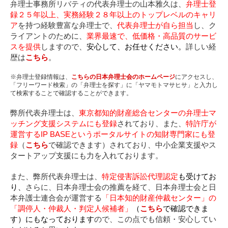
弁理士事務所リバティの代表弁理士の山本雅久は、
弁理士登
録２５年以上、実務経験２８年以上のトップレベルのキャリ
ア
を持つ経験豊富な弁理士で、
代表弁理士が自ら担当
し、ク
ライアントのために、
業界最速で、低価格・高品質のサービ
スを提供
しますので、
安心して、お任せください。
詳しい経
歴は
こちら
。
※弁理士登録情報は、
こちらの日本弁理士会のホームページ
にアクセスし、
「フリーワード検索」の「弁理士を探す」に「ヤマモトマサヒサ」と入力し
て検索することで確認することができます。
弊所代表弁理士は、
東京都知的財産総合センターの弁理士マ
ッチング支援システムにも登録
されており、また、
特許庁が
運営するIP BASEというポータルサイトの知財専門家にも登
録
（
こちら
で確認できます）されており、中小企業支援やス
タートアップ支援にも力を入れております。
また、弊所代表弁理士は、
特定侵害訴訟代理認定
も受けてお
り、
さらに、日本弁理士会の推薦を経て、日本弁理士会と日
本弁護士連合会が運営する
「日本知的財産仲裁センター」の
「調停人・仲裁人・判定人候補者」
（
こちら
で確認できま
す）にもなっております
ので、この点でも信頼・安心してい